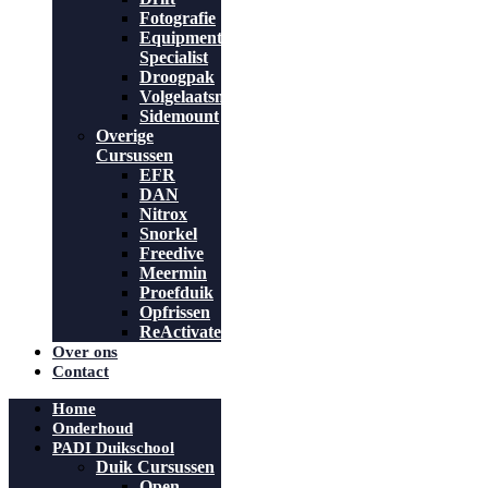
Fotografie
Equipment
Specialist
Droogpak
Volgelaatsmasker
Sidemount
Overige
Cursussen
EFR
DAN
Nitrox
Snorkel
Freedive
Meermin
Proefduik
Opfrissen
ReActivate
Over ons
Contact
Home
Onderhoud
PADI Duikschool
Duik Cursussen
Open