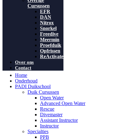
Overige
Cursussen
EFR
DAN
Nitrox
Snorkel
Freedive
Meermin
Proefduik
Opfrissen
ReActivate
Over ons
Contact
Home
Onderhoud
PADI Duikschool
Duik Cursussen
Open Water
Advanced Open Water
Rescue
Divemaster
Assistant Instructor
Instructor
Specialties
PPB