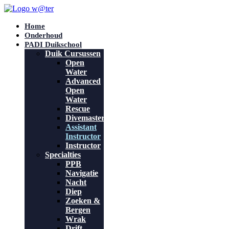
Home
Onderhoud
PADI Duikschool
Duik Cursussen
Open
Water
Advanced
Open
Water
Rescue
Divemaster
Assistant
Instructor
Instructor
Specialties
PPB
Navigatie
Nacht
Diep
Zoeken &
Bergen
Wrak
Drift