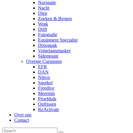
Navigatie
Nacht
Diep
Zoeken & Bergen
Wrak
Drift
Fotografie
Equipment Specialist
Droogpak
Volgelaatsmasker
Sidemount
Overige Cursussen
EFR
DAN
Nitrox
Snorkel
Freedive
Meermin
Proefduik
Opfrissen
ReActivate
Over ons
Contact