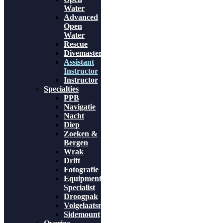
Water
Advanced
Open
Water
Rescue
Divemaster
Assistant
Instructor
Instructor
Specialties
PPB
Navigatie
Nacht
Diep
Zoeken &
Bergen
Wrak
Drift
Fotografie
Equipment
Specialist
Droogpak
Volgelaatsmasker
Sidemount